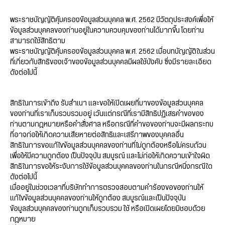
พระราชบัญญัติคุ้มครองข้อมูลส่วนบุคคล พ.ศ. 2562 มีวัตถุประสงค์เพื่อให้
ข้อมูลส่วนบุคคลของท่านอยู่ในความควบคุมของท่านได้มากขึ้น โดยท่าน
สามารถใช้สิทธิตาม
พระราชบัญญัติคุ้มครองข้อมูลส่วนบุคคล พ.ศ. 2562 เมื่อบทบัญญัติในส่วน
ที่เกี่ยวกับสิทธิของเจ้าของข้อมูลส่วนบุคคลมีผลใช้บังคับ ซึ่งมีรายละเอียด
ดังต่อไปนี้
สิทธิในการเข้าถึง รับสำเนา และขอให้เปิดเผยที่มาของข้อมูลส่วนบุคคล
ของท่านที่เราเก็บรวบรวมอยู่ เว้นแต่กรณีที่เรามีสิทธิปฏิเสธคำขอของ
ท่านตามกฎหมายหรือคำสั่งศาล หรือกรณีที่คำขอของท่านจะมีผลกระทบ
ที่อาจก่อให้เกิดความเสียหายต่อสิทธิและเสรีภาพของบุคคลอื่น
สิทธิในการขอแก้ไขข้อมูลส่วนบุคคลของท่านที่ไม่ถูกต้องหรือไม่ครบถ้วน
เพื่อให้มีความถูกต้อง เป็นปัจจุบัน สมบูรณ์ และไม่ก่อให้เกิดความเข้าใจผิด
สิทธิในการขอให้ระงับการใช้ข้อมูลส่วนบุคคลของท่านในกรณีหนึ่งกรณีใด
ดังต่อไปนี้
เมื่ออยู่ในช่วงเวลาที่บริษัททำการตรวจสอบตามคำร้องขอของท่านให้
แก้ไขข้อมูลส่วนบุคคลของท่านให้ถูกต้อง สมบูรณ์และเป็นปัจจุบัน
ข้อมูลส่วนบุคคลของท่านถูกเก็บรวบรวม ใช้ หรือเปิดเผยโดยมิชอบด้วย
กฎหมาย