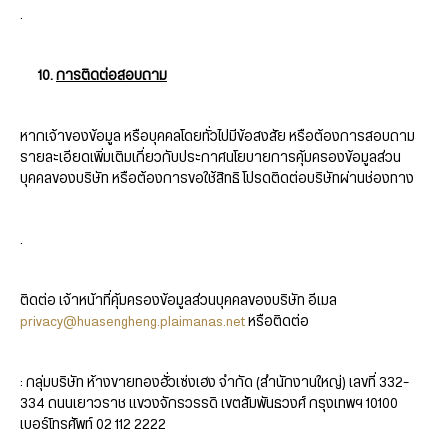
.
10.
การติดต่อสอบถาม
หากเจ้าของข้อมูล หรือบุคคลโดยทั่วไปมีข้อสงสัย หรือต้องการสอบถาม
รายละเอียดเพิ่มเติมเกี่ยวกับประกาศนโยบายการคุ้มครองข้อมูลส่วน
บุคคลของบริษัท หรือต้องการขอใช้สิทธิ โปรดติดต่อบริษัทผ่านช่องทาง
.
ติดต่อ เจ้าหน้าที่คุ้มครองข้อมูลส่วนบุคคลของบริษัท อีเมล
privacy@huasengheng.plaimanas.net
หรือติดต่อ
: กลุ่มบริษัท ห้างขายทองฮั่วเซ่งเฮง จำกัด (สำนักงานใหญ่) เลขที่ 332–
334 ถนนเยาวราช แขวงจักรวรรดิ เขตสัมพันธวงศ์ กรุงเทพฯ 10100
เบอร์โทรศัพท์ 02 112 2222