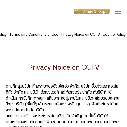
Online Shopping
licy
Terms and Conditions of Use
Privacy Noice on CCTV
Cookie Policy
Privacy Noice on CCTV
ตามที่กลุ่มบริษัท ห้างขายทองฮั่วเซ่งเฮง จำกัด, บริษัท ฮั่วเซ่งเฮง คอมโม
ดิทัซ จำกัด และบริษัท ฮั่วเซ่งเฮง โกลด์ ฟิวเจอร์ส จำกัด (
“บริษัท”
) ได้
ดำเนินการบันทึกภาพบุคคลที่ปรากฏอยู่ภายในและบริเวณโดยรอบสถาน
ที่ของบริษัท (
“พื้นที่”
) ผ่านระบบกล้องวงจรปิด (CCTV) เพื่อประโยชน์ด้าน
ความปลอดภัยต่อบริษัท
บุคลากร ลูกค้า และประชาชนโดยทั่วไปเป็นสำคัญ โดยทั้งนี้บริษัทได้
ตระหนักถึงหน้าที่ความรับผิดชอบต่อการประมวลผลข้อมูลส่วนบุคคลของ