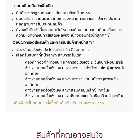
รายละเอียดสินค้าเพิ่มเติม
สินค้ามาตรฐานทองคำแท้ความบริสุทธิ์ 96.5%
บนตัวสินค้าจะมีตราประทับเครื่องหมายทางการค้า ฮั่วเซ่งเฮง เป็น
หลักฐานการรับประกันสินค้า
สีของตัวสินค้าที่แสดงบนเว็บไซต์อาจมีความคลาดเคลื่อน เนื่องจาก
ความแตกต่างในการแสดงผลของหน้าจออุปกรณ์ที่ลูกค้าใช้
เงื่อนไขการจัดส่งสินค้า และการรับสินค้าที่หน้าสาขา
จัดส่งโดย ฮั่วเซ่งเฮง ได้รับสินค้าใน 7 วันทำการ
เลือกรับสินค้าที่หน้าสาขา สามารถรับได้ที่
ห้องค้าทองคำแท่งชั้น 1 อาคารฮั่วเซ่งเฮง 2 (วันจันทร์-วันเสาร์)
ห้างขายทองฮั่วเซ่งเฮง สาขาเยาวราช สำนักงานใหญ่ (เฉพาะวัน
อาทิตย์)
ห้างขายทองฮั่วเซ่งเฮง สาขาเยาวราช ถนนมังกร (เฉพาะวัน
อาทิตย์)
ห้างขายทองฮั่วเซ่งเฮง สาขาสีลมคอมเพล็กซ์ (ทุกวัน)
ห้างขายทองฮั่วเซ่งเฮง สาขาซีคอนสแควร์ ศรีนครินทร์ (ทุกวัน)
คลิกเพื่อดูขั้นตอนการสั่งซื้อสินค้ากับบริการ Chat & Shop
สินค้าที่คุณอาจสนใจ