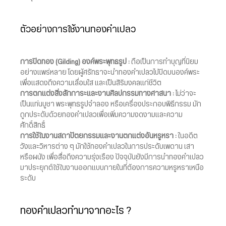
ตัวอย่างการใช้งานทองคำเปลว
การปิดทอง (Gilding) องค์พระพุทธรูป :
ถือเป็นการทำบุญที่นิยม
อย่างแพร่หลาย โดยผู้ศรัทธาจะนำทองคำเปลวไปปิดบนองค์พระ
เพื่อแสดงถึงความเลื่อมใส และเป็นสิริมงคลแก่ชีวิต
การตกแต่งสิ่งสักการะและงานศิลปกรรมทางศาสนา :
ไม่ว่าจะ
เป็นแท่นบูชา พระพุทธรูปจำลอง หรือเครื่องประกอบพิธีกรรม มัก
ถูกประดับด้วยทองคำเปลวเพื่อเพิ่มความงดงามและความ
ศักดิ์สิทธิ์
การใช้ในงานสถาปัตยกรรมและงานตกแต่งอันหรูหรา :
ในอดีต
วังและวิหารต่าง ๆ มักใช้ทองคำเปลวในการประดับเพดาน เสา
หรือผนัง เพื่อสื่อถึงความรุ่งเรือง ปัจจุบันยังมีการนำทองคำเปลว
มาประยุกต์ใช้ในงานออกแบบภายในที่ต้องการความหรูหราเหนือ
ระดับ
ทองคำเปลวทำมาจากอะไร ?