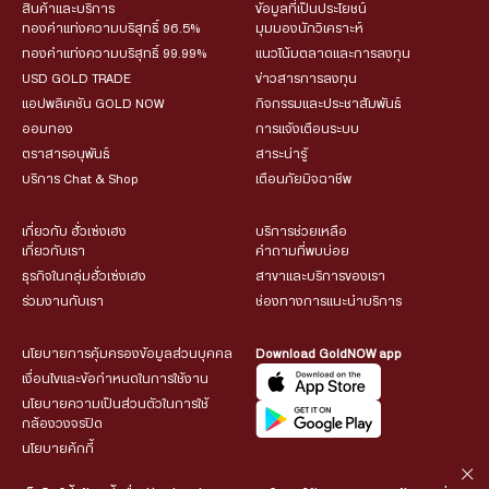
สินค้าและบริการ
ข้อมูลที่เป็นประโยชน์
ทองคำแท่งความบริสุทธิ์ 96.5%
มุมมองนักวิเคราะห์
ทองคำแท่งความบริสุทธิ์ 99.99%
แนวโน้มตลาดและการลงทุน
USD GOLD TRADE
ข่าวสารการลงทุน
แอปพลิเคชัน GOLD NOW
กิจกรรมและประชาสัมพันธ์
ออมทอง
การแจ้งเตือนระบบ
ตราสารอนุพันธ์
สาระน่ารู้
บริการ Chat & Shop
เตือนภัยมิจฉาชีพ
เกี่ยวกับ ฮั่วเซ่งเฮง
บริการช่วยเหลือ
เกี่ยวกับเรา
คำถามที่พบบ่อย
ธุรกิจในกลุ่มฮั่วเซ่งเฮง
สาขาและบริการของเรา
ร่วมงานกับเรา
ช่องทางการแนะนำบริการ
นโยบายการคุ้มครองข้อมูลส่วนบุคคล
Download GoldNOW app
เงื่อนไขและข้อกำหนดในการใช้งาน
นโยบายความเป็นส่วนตัวในการใช้
กล้องวงจรปิด
นโยบายคุ้กกี้