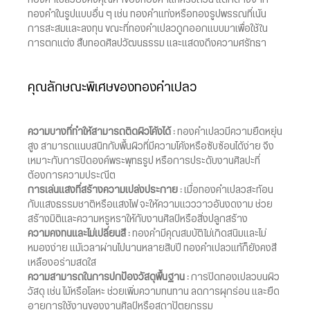
ทองคำในรูปแบบอื่น ๆ เช่น ทองคำแท่งหรือทองรูปพรรณที่เน้น
การสะสมและลงทุน ขณะที่ทองคำเปลวถูกออกแบบมาเพื่อใช้ใน
การตกแต่ง สืบทอดศิลปวัฒนธรรม และแสดงถึงความศรัทธา
คุณลักษณะพิเศษของทองคำเปลว
ความบางที่ทำให้สามารถติดผิวโค้งได้ :
ทองคำเปลวมีความยืดหยุ่น
สูง สามารถแนบสนิทกับพื้นผิวที่มีความโค้งหรือซับซ้อนได้ง่าย จึง
เหมาะกับการปิดองค์พระพุทธรูป หรือการประดับงานศิลปะที่
ต้องการความประณีต
การเล่นแสงที่สร้างความเปล่งประกาย :
เมื่อทองคำเปลวสะท้อน
กับแสงธรรมชาติหรือแสงไฟ จะให้ความแวววาวอันงดงาม ช่วย
สร้างมิติและความหรูหราให้กับงานศิลป์หรือสิ่งปลูกสร้าง
ความคงทนและไม่เปลี่ยนสี :
ทองคำมีคุณสมบัติไม่เกิดสนิมและไม่
หมองง่าย แม้เวลาผ่านไปนานหลายสิบปี ทองคำเปลวแท้ก็ยังคงสี
เหลืองอร่ามสดใส
ความสามารถในการปกป้องวัสดุพื้นฐาน :
การปิดทองเปลวบนผิว
วัสดุ เช่น ไม้หรือโลหะ ช่วยเพิ่มความทนทาน ลดการผุกร่อน และยืด
อายุการใช้งานของงานศิลป์หรือสถาปัตยกรรม