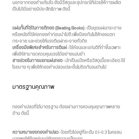
นอกจากทองคำแท้แล้ว ยังมีวัสดุและอุปกรณ์ที่ช่วยให้การผลิต
เป็นไปได้อย่างมีประสิทธิภาพ ดังนี้
แผ่นกั้นที่ใช้ในการตีทอง (Beating Books) :
เป็นชุดแผ่นกระดาษ
หรือหนังที่ใช้ห่อทองคำก่อนนำไปตี เพื่อป้องกันไม่ให้ทองแตก
กระจาย และช่วยให้แรงตีแผ่กระจายทั่วถึง
เครื่องมือพิเศษสำหรับการตีแผ่ :
ใช้ค้อนและแท่นตีที่ทำขึ้นเฉพาะ
เพื่อให้สามารถควบคุมแรงได้อย่างแม่นยำ
สารช่วยในการแยกแผ่นทอง :
มักเป็นแป้งหรือวัสดุเนื้อละเอียด ใช้
โรยบาง ๆ เพื่อให้ทองคำเปลวแต่ละชั้นไม่ติดกันจนเกินไป
มาตรฐานคุณภาพ
ทองคำเปลวที่ได้มาตรฐาน ต้องผ่านการควบคุมคุณภาพหลาย
ด้าน ดังนี้
ความหนาของทองคำเปลว :
โดยทั่วไปอยู่ที่ระดับ 0.1-0.3 ไมครอน
บางพอให้ยืดหยุ่นแต่ยังคงความแข็งแรง