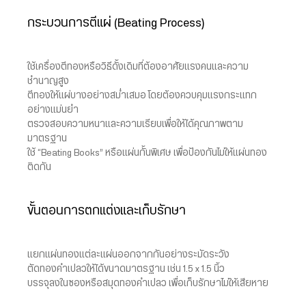
กระบวนการตีแผ่ (Beating Process)
ใช้เครื่องตีทองหรือวิธีดั้งเดิมที่ต้องอาศัยแรงคนและความ
ชำนาญสูง
ตีทองให้แผ่บางอย่างสม่ำเสมอ โดยต้องควบคุมแรงกระแทก
อย่างแม่นยำ
ตรวจสอบความหนาและความเรียบเพื่อให้ได้คุณภาพตาม
มาตรฐาน
ใช้ “Beating Books” หรือแผ่นกั้นพิเศษ เพื่อป้องกันไม่ให้แผ่นทอง
ติดกัน
ขั้นตอนการตกแต่งและเก็บรักษา
แยกแผ่นทองแต่ละแผ่นออกจากกันอย่างระมัดระวัง
ตัดทองคำเปลวให้ได้ขนาดมาตรฐาน เช่น 1.5 x 1.5 นิ้ว
บรรจุลงในซองหรือสมุดทองคำเปลว เพื่อเก็บรักษาไม่ให้เสียหาย