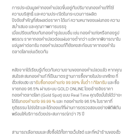
การประเมินมูลค่าทองคำเปลวขึ้นอยู่กับปริมาณทองคำแท้ที่ใช้
ความบริสุทธิ์ และความประณีตในกระบวนการผลิต
ปัจจัยสำคัญที่ส่งผลต่อราคา ได้แก่ ความหนาของแผ่นทอง ความ
สม่ำเสมอ และคุณภาพการบรรจุ
เมื่อเปรียบเทียบกับทองคำรูปแบบอื่น เช่น ทองคำแท่งหรือทองรูป
พรรณ ราคาทองคำเปลวต่อแผ่นอาจต่ำกว่า แต่หากพิจารณาใน
แง่มูลค่าต่อกรัม ทองคำเปลวแท้ก็ยังคงสะท้อนราคาทองคำใน
ตลาดโลกเช่นเดียวกัน
หลังจากได้เรียนรู้เกี่ยวกับความงามของทองคำเปลวแล้ว หากคุณ
สนใจสะสมทองคำแท้ ที่เป็นมาตรฐานการซื้อขายในประเทศไทย ที่
ฮั่วเซ่งเฮง เรา
รับซื้อทองคำแท่ง 99.99% ขั้นต่ำ 1 กิโลกรัม
และซื้อ
ขายทอง 96.5% ผ่านระบบ GOLD ONLINE โดยอ้างอิงราคา
ทองคำตลาดโลก (Gold Spot) แบบ Real Time คุณจึงมั่นใจได้ว่าจะ
ได้รับ
ทองคำแท่ง 99.99 %
และ ทองคำแท่ง 96.5% ในราคาที่
ยุติธรรม โปร่งใส และได้ทองแท้ที่ผ่านการตรวจสอบอย่างพิถีพิถัน
พร้อมให้บริการด้วยประสบการณ์กว่า 75 ปี
สามารถเลือกชมและสั่งซื้อได้ทั้งทางเว็บไซต์ และที่หน้าร้านของฮั่ว