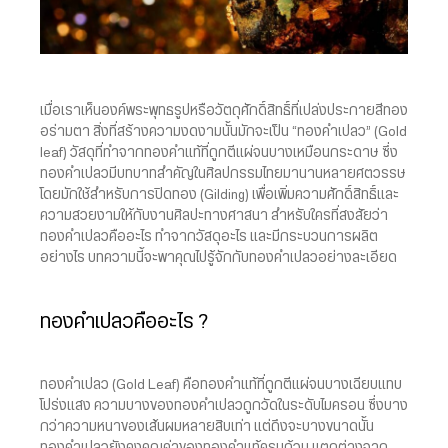
เมื่อเราเห็นองค์พระพุทธรูปหรือวัตถุศักดิ์สิทธิ์ที่เปล่งประกายสีทอง
อร่ามตา สิ่งที่สร้างความงดงามนั้นมักจะเป็น “ทองคำเปลว” (Gold
leaf) วัสดุที่ทำจากทองคำแท้ที่ถูกตีแผ่จนบางเหมือนกระดาษ ซึ่ง
ทองคำเปลวมีบทบาทสำคัญในศิลปกรรมไทยมานานหลายศตวรรษ
โดยมักใช้สำหรับการปิดทอง (Gilding) เพื่อเพิ่มความศักดิ์สิทธิ์และ
ความสวยงามให้กับงานศิลปะทางศาสนา สำหรับใครที่สงสัยว่า
ทองคำเปลวคืออะไร ทำจากวัสดุอะไร และมีกระบวนการผลิต
อย่างไร บทความนี้จะพาคุณไปรู้จักกับทองคำเปลวอย่างละเอียด
ทองคำเปลวคืออะไร ?
ทองคำเปลว (Gold Leaf) คือทองคำแท้ที่ถูกตีแผ่จนบางเฉียบแทบ
โปร่งแสง ความบางของทองคำเปลวถูกวัดในระดับไมครอน ซึ่งบาง
กว่าความหนาของเส้นผมหลายสิบเท่า แต่ถึงจะบางขนาดนั้น
ทองคำเปลวยังคงคุณค่าของทองคำแท้ครบถ้วน แตกต่างจาก