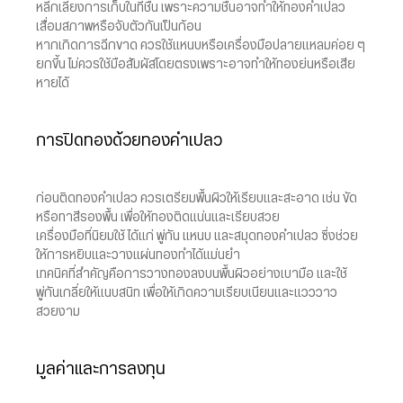
หลีกเลี่ยงการเก็บในที่ชื้น เพราะความชื้นอาจทำให้ทองคำเปลว
เสื่อมสภาพหรือจับตัวกันเป็นก้อน
หากเกิดการฉีกขาด ควรใช้แหนบหรือเครื่องมือปลายแหลมค่อย ๆ
ยกขึ้น ไม่ควรใช้มือสัมผัสโดยตรงเพราะอาจทำให้ทองย่นหรือเสีย
หายได้
การปิดทองด้วยทองคำเปลว
ก่อนติดทองคำเปลว ควรเตรียมพื้นผิวให้เรียบและสะอาด เช่น ขัด
หรือทาสีรองพื้น เพื่อให้ทองติดแน่นและเรียบสวย
เครื่องมือที่นิยมใช้ ได้แก่ พู่กัน แหนบ และสมุดทองคำเปลว ซึ่งช่วย
ให้การหยิบและวางแผ่นทองทำได้แม่นยำ
เทคนิคที่สำคัญคือการวางทองลงบนพื้นผิวอย่างเบามือ และใช้
พู่กันเกลี่ยให้แนบสนิท เพื่อให้เกิดความเรียบเนียนและแวววาว
สวยงาม
มูลค่าและการลงทุน