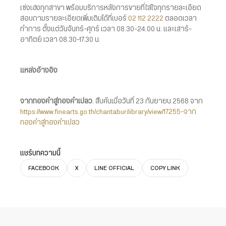
เซ่งเฮงทุกสาขา พร้อมบริการหลังการขายที่ใส่ใจทุกรายละเอียด
สอบถามรายละเอียดเพิ่มเติมได้ที่เบอร์
02 112 2222
ตลอดเวลา
ทำการ ตั้งแต่วันจันทร์-ศุกร์ เวลา 08.30-24.00 น. และเสาร์-
อาทิตย์ เวลา 08.30-17.30 น.
แหล่งอ้างอิง
จากทองคำสู่ทองคำเปลว
. สืบค้นเมื่อวันที่ 23 กันยายน 2568 จาก
https://www.finearts.go.th/chantaburilibrary/view/17255-จาก
ทองคำสู่ทองคำเปลว
แชร์บทความนี้
FACEBOOK
X
LINE OFFICIAL
COPY LINK