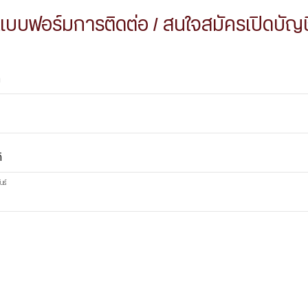
แบบฟอร์มการติดต่อ / สนใจสมัครเปิดบัญช
ล
์
นธ์