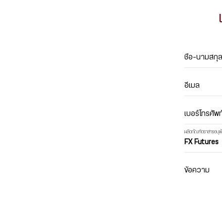
ชื่อ-นามสกุ
ตัวแทน
อีเมล
เบอร์โทรศัพท
ผลิตภัณฑ์ตราสารอนุพั
FX Futures
ข้อความ