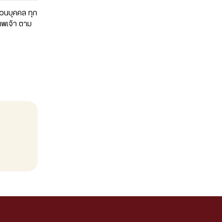
่วนบุคคล ทุก
าพเจ้า ตาม
(2FA)
ค่านิยม
นโยบายคุกกี้